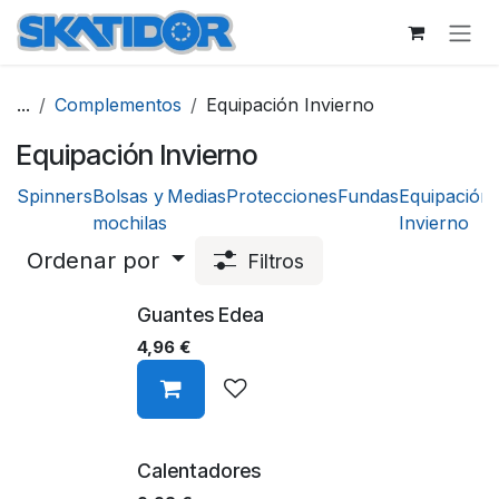
Ir al contenido
...
Complementos
Equipación Invierno
Equipación Invierno
Spinners
Bolsas y
Medias
Protecciones
Fundas
Equipación
mochilas
Invierno
Ordenar por
Filtros
Guantes Edea
4,96
€
Calentadores