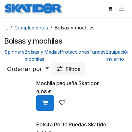
Ir al contenido
...
Complementos
Bolsas y mochilas
Bolsas y mochilas
Spinners
Bolsas y
Medias
Protecciones
Fundas
Equipación
mochilas
Invierno
Ordenar por
Filtros
Mochila pequeña Skatidor
9,08
€
Bolsita Porta Ruedas Skatidor