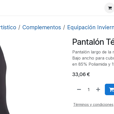
ctos
Horario
Empresa
Marcas
Qué ofrecemos
tístico
Complementos
Equipación Invier
Pantalón Té
Pantalón largo de la 
Bajo ancho para cubri
en 85% Poliamida y 
33,06
€
Términos y condiciones