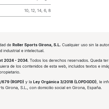
10
,
12
,
14
,
6
,
8
edad de
Roller Sports Girona, S.L.
Cualquier uso sin la auto
industrial e intelectual.
ht 2024 - 2034
. Todos los derechos reservados. Queda term
uiera de los contenidos de esta web, incluidos textos e im
propietario.
6/679 (RGPD)
y la
Ley Orgánica 3/2018 (LOPDGDD)
, le i
s Girona, S.L., con domicilio social en Girona, España.