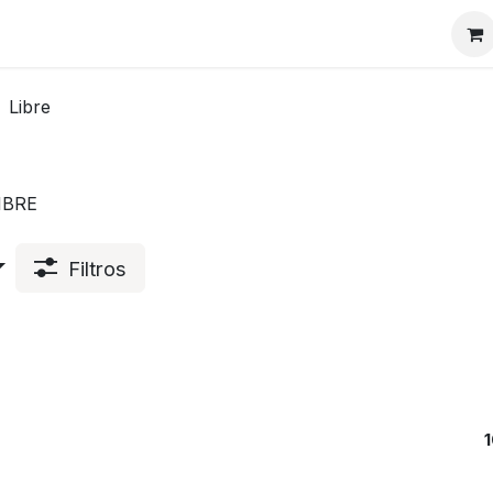
ctos
Horario
Empresa
Marcas
Qué ofrecemos
Libre
LIBRE
Filtros