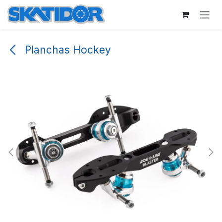
Ir al contenido
Planchas Hockey