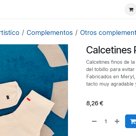
ctos
Horario
Empresa
Marcas
Qué ofrecemos
tístico
Complementos
Otros complemen
Calcetines 
Calcetines finos de l
del tobillo para evitar
Fabricados en Meryl,
tacto muy agradable 
8,26
€